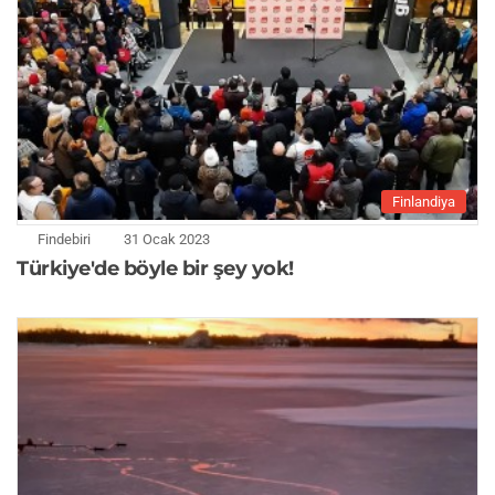
Finlandiya
Findebiri
31 Ocak 2023
Türkiye'de böyle bir şey yok!